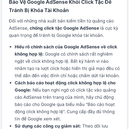
Bảo Vệ Google AdSense Khỏi Click Tặc Để
Tránh Bị Khóa Tài Khoản
Đối với những nhà xuất bản kiếm tiền từ quảng cáo
AdSense,
chống click tặc Google AdSense
là cực kỳ
quan trọng để tránh bị Google khóa tài khoản.
Hiểu rõ chính sách của Google AdSense về click
không hợp lệ:
Google có chính sách rất nghiêm
ngặt về click không hợp lệ. Bất kỳ hành vi nào
nhằm tạo ra lượt click hoặc hiển thị giả mạo đều có
thể dẫn đến việc đình chỉ hoặc chấm dứt tài khoản.
Cách báo cáo hoạt động click không hợp lệ cho
Google:
Nếu bạn nghi ngờ có click tặc vào quảng
cáo AdSense trên trang của mình, hãy chủ động
báo cáo cho Google qua biểu mẫu "Báo cáo hoạt
động click không hợp lệ". Cung cấp đầy đủ thông
tin để Google xem xét.
Sử dụng các công cụ giám sát:
Theo dõi lưu