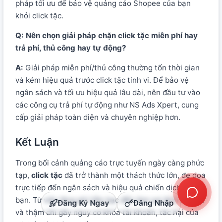
pháp tối ưu để bảo vệ quảng cáo Shopee của bạn
khỏi click tặc.
Q: Nên chọn giải pháp chặn click tặc miễn phí hay
trả phí, thủ công hay tự động?
A:
Giải pháp miễn phí/thủ công thường tốn thời gian
và kém hiệu quả trước click tặc tinh vi. Để bảo vệ
ngân sách và tối ưu hiệu quả lâu dài, nên đầu tư vào
các công cụ trả phí tự động như NS Ads Xpert, cung
cấp giải pháp toàn diện và chuyên nghiệp hơn.
Kết Luận
Trong bối cảnh quảng cáo trực tuyến ngày càng phức
tạp,
click tặc
đã trở thành một thách thức lớn, đe dọa
trực tiếp đến ngân sách và hiệu quả chiến dịch của
bạn. Từ việc lãng phí tiền bạc đến làm sai lệch dữ liệu
Đăng Ký Ngay
Đăng Nhập
và thậm chí gây nguy cơ khóa tài khoản, tác hại của