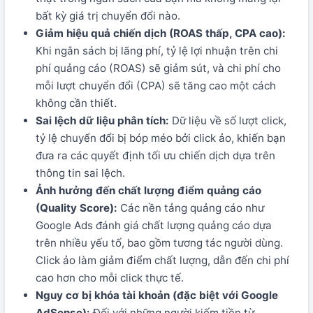
bất kỳ giá trị chuyển đổi nào.
Giảm hiệu quả chiến dịch (ROAS thấp, CPA cao):
Khi ngân sách bị lãng phí, tỷ lệ lợi nhuận trên chi
phí quảng cáo (ROAS) sẽ giảm sút, và chi phí cho
mỗi lượt chuyển đổi (CPA) sẽ tăng cao một cách
không cần thiết.
Sai lệch dữ liệu phân tích:
Dữ liệu về số lượt click,
tỷ lệ chuyển đổi bị bóp méo bởi click ảo, khiến bạn
đưa ra các quyết định tối ưu chiến dịch dựa trên
thông tin sai lệch.
Ảnh hưởng đến chất lượng điểm quảng cáo
(Quality Score):
Các nền tảng quảng cáo như
Google Ads đánh giá chất lượng quảng cáo dựa
trên nhiều yếu tố, bao gồm tương tác người dùng.
Click ảo làm giảm điểm chất lượng, dẫn đến chi phí
cao hơn cho mỗi click thực tế.
Nguy cơ bị khóa tài khoản (đặc biệt với Google
AdSense):
Đối với những người kiếm tiền từ