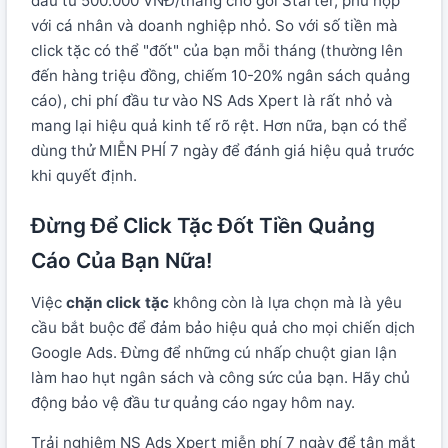
đầu từ 500.000 VNĐ/tháng cho gói Starter, phù hợp
với cá nhân và doanh nghiệp nhỏ. So với số tiền mà
click tặc có thể "đốt" của bạn mỗi tháng (thường lên
đến hàng triệu đồng, chiếm 10-20% ngân sách quảng
cáo), chi phí đầu tư vào NS Ads Xpert là rất nhỏ và
mang lại hiệu quả kinh tế rõ rệt. Hơn nữa, bạn có thể
dùng thử MIỄN PHÍ 7 ngày để đánh giá hiệu quả trước
khi quyết định.
Đừng Để Click Tặc Đốt Tiền Quảng
Cáo Của Bạn Nữa!
Việc
chặn click tặc
không còn là lựa chọn mà là yêu
cầu bắt buộc để đảm bảo hiệu quả cho mọi chiến dịch
Google Ads. Đừng để những cú nhấp chuột gian lận
làm hao hụt ngân sách và công sức của bạn. Hãy chủ
động bảo vệ đầu tư quảng cáo ngay hôm nay.
Trải nghiệm NS Ads Xpert miễn phí 7 ngày để tận mắt