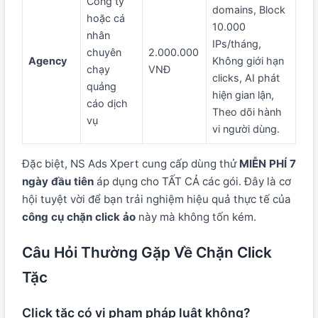
Công ty
domains, Block
hoặc cá
10.000
nhân
IPs/tháng,
chuyên
2.000.000
Agency
Không giới hạn
chạy
VNĐ
clicks, AI phát
quảng
hiện gian lận,
cáo dịch
Theo dõi hành
vụ
vi người dùng.
Đặc biệt, NS Ads Xpert cung cấp dùng thử
MIỄN PHÍ 7
ngày đầu tiên
áp dụng cho TẤT CẢ các gói. Đây là cơ
hội tuyệt vời để bạn trải nghiệm hiệu quả thực tế của
công cụ chặn click ảo
này mà không tốn kém.
Câu Hỏi Thường Gặp Về Chặn Click
Tặc
Click tặc có vi phạm pháp luật không?